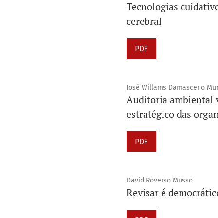
Tecnologias cuidativ
cerebral
PDF
José Willams Damasceno Muni
Auditoria ambiental 
estratégico das orga
PDF
David Roverso Musso
Revisar é democrático