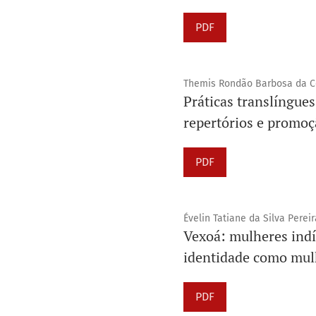
PDF
Themis Rondão Barbosa da Co
Práticas translíngues
repertórios e promoçã
PDF
Évelin Tatiane da Silva Pereir
Vexoá: mulheres indí
identidade como mul
PDF