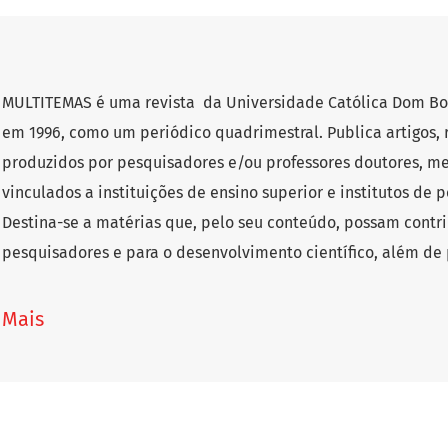
MULTITEMAS é uma revista da Universidade Católica Dom Bos
em 1996, como um periódico quadrimestral. Publica artigos, r
produzidos por pesquisadores e/ou professores doutores, me
vinculados a instituições de ensino superior e institutos de 
Destina-se a matérias que, pelo seu conteúdo, possam contr
pesquisadores e para o desenvolvimento científico, além de 
diferentes áreas do conhecimento. Os textos devem ser inéd
Português, Inglês, Francês, Italiano e Espanhol, seguindo as d
Mais
fluxo de recebimento de trabalhos é contínuo.