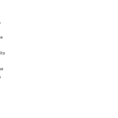
,
ue
ito
ue
s