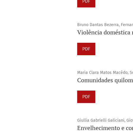
PDF
Bruno Dantas Bezerra, Fernan
Violência doméstica n
PDF
Maria Clara Matos Macêdo, Sop
Comunidades quilomb
PDF
Giullia Gabrielli Galiciani, G
Envelhecimento e con