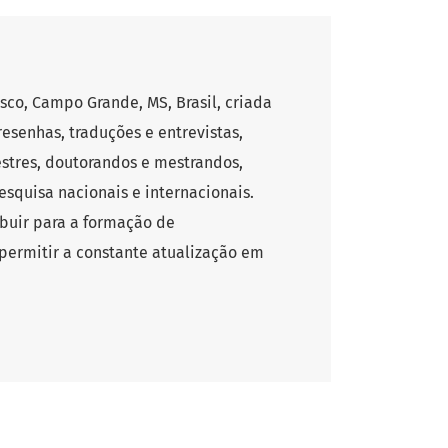
co, Campo Grande, MS, Brasil, criada
esenhas, traduções e entrevistas,
stres, doutorandos e mestrandos,
pesquisa nacionais e internacionais.
ibuir para a formação de
permitir a constante atualização em
itos, podendo ser enviados em
iretrizes de publicação da revista. O