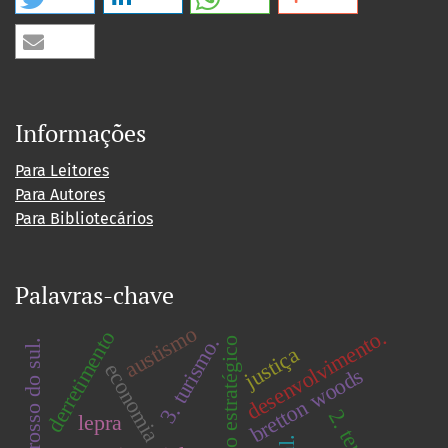
Informações
Para Leitores
Para Autores
Para Bibliotecários
Palavras-chave
austismo
desenvolvimento.
derretimento
3. turismo.
planejamento estratégico
mato grosso do sul.
justiça
economia
bretton woods
lepra