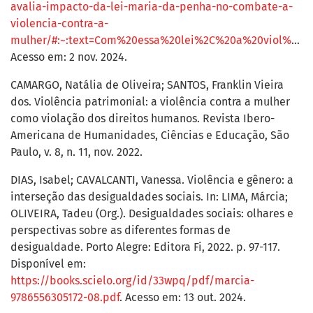
avalia-impacto-da-lei-maria-da-penha-no-combate-a-
violencia-contra-a-
mulher/#:~:text=Com%20essa%20lei%2C%20a%20viol%C3%AAncia,como%20viola%C3%A7%C3%A3o%20dos%20direitos%20humanos
Acesso em: 2 nov. 2024.
CAMARGO, Natália de Oliveira; SANTOS, Franklin Vieira
dos. Violência patrimonial: a violência contra a mulher
como violação dos direitos humanos. Revista Ibero-
Americana de Humanidades, Ciências e Educação, São
Paulo, v. 8, n. 11, nov. 2022.
DIAS, Isabel; CAVALCANTI, Vanessa. Violência e gênero: a
interseção das desigualdades sociais. In: LIMA, Márcia;
OLIVEIRA, Tadeu (Org.). Desigualdades sociais: olhares e
perspectivas sobre as diferentes formas de
desigualdade. Porto Alegre: Editora Fi, 2022. p. 97-117.
Disponível em:
https://books.scielo.org/id/33wpq/pdf/marcia-
9786556305172-08.pdf
. Acesso em: 13 out. 2024.