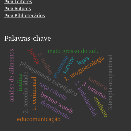
Para Leitores
Para Autores
Para Bibliotecários
Palavras-chave
justiça
mato grosso do sul.
análise de alimentos
2. mulher
1. uroginecologia
economia
lepra
3.terapia ocupacional
sorvete
planejamento estratégico
2. terceira idade
inulina
samarco
1. cerimonial
3. ambulatorial.
raça crioula
3. turismo.
bretton woods
austismo
derretimento
educomunicação