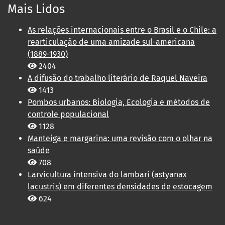
Mais Lidos
As relações internacionais entre o Brasil e o Chile: a
rearticulação de uma amizade sul-americana
(1889-1930)
2404
A difusão do trabalho literário de Raquel Naveira
1413
Pombos urbanos: Biologia, Ecologia e métodos de
controle populacional
1128
Manteiga e margarina: uma revisão com o olhar na
saúde
708
Larvicultura intensiva do lambari (astyanax
lacustris) em diferentes densidades de estocagem
624