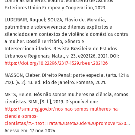
contra as Mulheres. Madrid: Ministerio de Asuntos
Exteriores Unión Europea y Cooperación, 2023.
LUDERMIR, Raquel; SOUZA, Flávio de. Moradia,
patrimônio e sobrevivência: dilemas explícitos e
silenciados em contextos de violência doméstica contra
a mulher. Dossiê Território, Gênero e
Interseccionalidades. Revista Brasileira de Estudos
Urbanos e Regionais, Natal, v. 23, e202126, 2021. DOI:
https://doi.org/10.22296/2317-1529.rbeur.202126
MASSON, Cleber. Direito Penal: parte especial (arts. 121 a
212). [v. 2]. 13. ed. Rio de Janeiro: Forense, 2021.
METS, Helen. Nós não somos mulheres na ciência, somos
cientistas. SIMI, [S. l.], 2019. Disponível em:
https://simi.mg.gov.br/nos-nao-somos-mulheres-na-
ciencia-somos-
cientistas/#:~:text=Trata%2Dse%20de%20promover%20uma,da%20ci%C3%AAncia%20e%20da%20tecnologia
Acesso em: 17 nov. 2024.