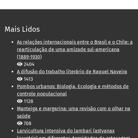
Mais Lidos
As relações internacionais entre o Brasil e o Chile: a
rearticulação de uma amizade sul-americana
(1889-1930)
2404
A difusão do trabalho literário de Raquel Naveira
1413
Pombos urbanos: Biologia, Ecologia e métodos de
controle populacional
1128
Manteiga e margarina: uma revisão com o olhar na
saúde
708
Larvicultura intensiva do lambari (astyanax