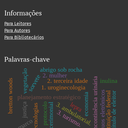
Informações
Para Leitores
Para Autores
Para Bibliotecários
Palavras-chave
abrigo sob rocha
vegetação
2. mulher
sorvete
2. incontinência urinária
2. terceira idade
inulina
bretton woods
1. uroginecologia
resíduos eletrônicos
constituição federal
título de eleitor
economia
planejamento estratégico
3. ambulatorial.
lepra
justiça
2. protocolo
1. cerimonial
geotecnologias
3. turismo.
samarco