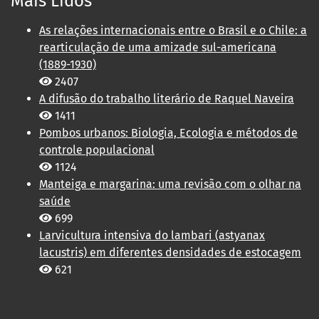
Mais Lidos
As relações internacionais entre o Brasil e o Chile: a
rearticulação de uma amizade sul-americana
(1889-1930)
2407
A difusão do trabalho literário de Raquel Naveira
1411
Pombos urbanos: Biologia, Ecologia e métodos de
controle populacional
1124
Manteiga e margarina: uma revisão com o olhar na
saúde
699
Larvicultura intensiva do lambari (astyanax
lacustris) em diferentes densidades de estocagem
621