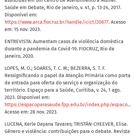
assistidas em um Centro de Atendimento à Mulher.
Saúde em Debate, Rio de Janeiro, v. 41, p. 13-24, 2017.
Disponível em:
https://www.arca.fiocruz.br/handle/icict/20677
. Acesso
em: 15 nov. 2023.
ENTREVISTA: Aumentam casos de violência doméstica
durante a pandemia da Covid-19. FIOCRUZ, Rio de
Janeiro, 2020.
LOPES, M. O.; SOARES, T. C. M.; BEZERRA, S. T. F.
Ressignificando o papel da Atenção Primária como porta
de entrada para oferta do serviço e organização do
território. Espaço para a Saúde, Curitiba, v. 24, 1 ago.
2023. Disponível em:
https://espacoparasaude.fpp.edu.br/index.php/espacosaude/article/view/920
Acesso em: 28 nov. 2023.
LUCENA, Kerle Dayana Tavares; TRISTÁN-CHEEVER, Elisa.
Gênero e violência: contribuições para o debate. Revista