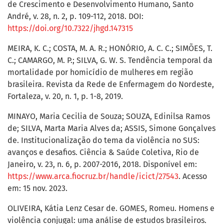
de Crescimento e Desenvolvimento Humano, Santo
André, v. 28, n. 2, p. 109-112, 2018. DOI:
https://doi.org/10.7322/jhgd.147315
MEIRA, K. C.; COSTA, M. A. R.; HONÓRIO, A. C. C.; SIMÕES, T.
C.; CAMARGO, M. P.; SILVA, G. W. S. Tendência temporal da
mortalidade por homicídio de mulheres em região
brasileira. Revista da Rede de Enfermagem do Nordeste,
Fortaleza, v. 20, n. 1, p. 1-8, 2019.
MINAYO, Maria Cecilia de Souza; SOUZA, Edinilsa Ramos
de; SILVA, Marta Maria Alves da; ASSIS, Simone Gonçalves
de. Institucionalização do tema da violência no SUS:
avanços e desafios. Ciência & Saúde Coletiva, Rio de
Janeiro, v. 23, n. 6, p. 2007-2016, 2018. Disponível em:
https://www.arca.fiocruz.br/handle/icict/27543
. Acesso
em: 15 nov. 2023.
OLIVEIRA, Kátia Lenz Cesar de. GOMES, Romeu. Homens e
violência conjugal: uma análise de estudos brasileiros.