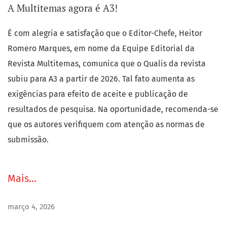
de permitir a constante atualização em diferentes áreas
A Multitemas agora é A3!
Anúncios
do conhecimento. Os textos devem ser inéditos,
podendo ser enviados em Português, Inglês, Francês,
É com alegria e satisfação que o Editor-Chefe, Heitor
Italiano e Espanhol, seguindo as diretrizes de publicação
Romero Marques, em nome da Equipe Editorial da
da revista. O fluxo de recebimento de trabalhos é
Revista Multitemas, comunica que o Qualis da revista
contínuo.
subiu para A3 a partir de 2026. Tal fato aumenta as
exigências para efeito de aceite e publicação de
resultados de pesquisa. Na oportunidade, recomenda-se
que os autores verifiquem com atenção as normas de
submissão.
Mais…
março 4, 2026