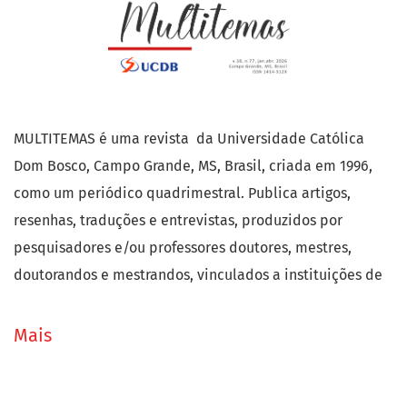
MULTITEMAS é uma revista da Universidade Católica
Dom Bosco, Campo Grande, MS, Brasil, criada em 1996,
como um periódico quadrimestral. Publica artigos,
resenhas, traduções e entrevistas, produzidos por
pesquisadores e/ou professores doutores, mestres,
doutorandos e mestrandos, vinculados a instituições de
ensino superior e institutos de pesquisa nacionais e
internacionais. Destina-se a matérias que, pelo seu
Mais
conteúdo, possam contribuir para a formação de
pesquisadores e para o desenvolvimento científico, além