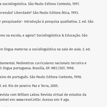
 sociolinguística. São Paulo: Editora Contexto, 1997.
ressão? Liberdade? São Paulo: Editora Ática, 1993.
 pesquisador- Introdução à pesquisa qualitativa. 2. ed. São
u na escola, e agora? Sociolingüística & Educação. São
língua materna: a sociolinguística na sala de aula. 3. ed.
amental. Parâmetros curriculares nacionais: terceiro e
 língua portuguesa. Brasília, DF: MEC/SEF, 1998.
nsino de português. São Paulo: Editora Contexto, 1998.
 ed. Rio de Janeiro: Paz e Terra, 2005.
revista com William Labov. Revista virtual de estudos da
isponível em: www.revel.inf.br. Acesso em: 9 ago.