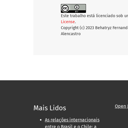
Este trabalho está licenciado sob 
License
.
Copyright (c) 2023 Behatryz Fernan
Alencastro
Open 
Mais Lidos
As relações internacionais
entre o Brasil e o Chile: a