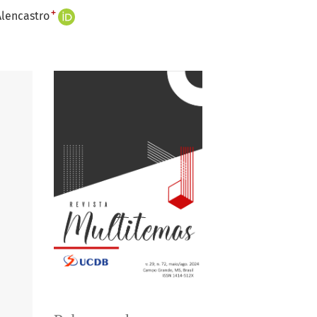
+
Alencastro