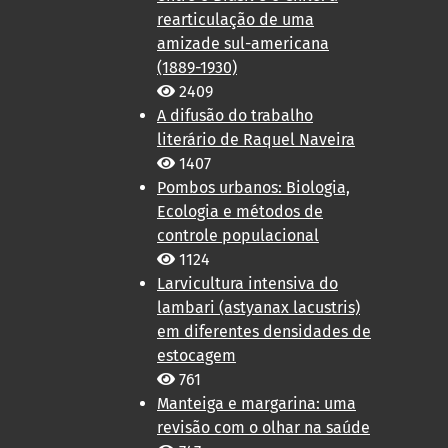
rearticulação de uma
amizade sul-americana
(1889-1930)
2409
A difusão do trabalho
literário de Raquel Naveira
1407
Pombos urbanos: Biologia,
Ecologia e métodos de
controle populacional
1124
Larvicultura intensiva do
lambari (astyanax lacustris)
em diferentes densidades de
estocagem
761
Manteiga e margarina: uma
revisão com o olhar na saúde