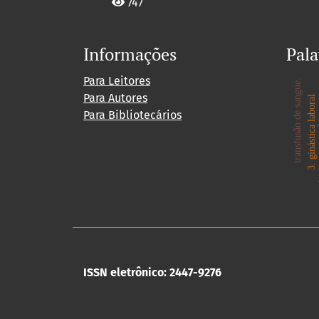
747
Informações
Pala
Para Leitores
transfusão de sangue.
Para Autores
m
3. ginástica laboral
Para Bibliotecários
ISSN eletrônico: 2447-9276