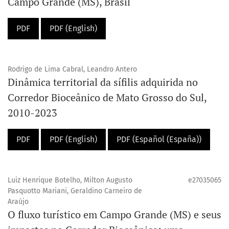
Campo Grande (MS), Brasil
PDF
PDF (English)
Rodrigo de Lima Cabral, Leandro Antero
Dinâmica territorial da sífilis adquirida no
Corredor Bioceânico de Mato Grosso do Sul,
2010-2023
PDF
PDF (English)
PDF (Español (España))
Luiz Henrique Botelho, Milton Augusto
e27035065
Pasquotto Mariani, Geraldino Carneiro de
Araújo
O fluxo turístico em Campo Grande (MS) e seus