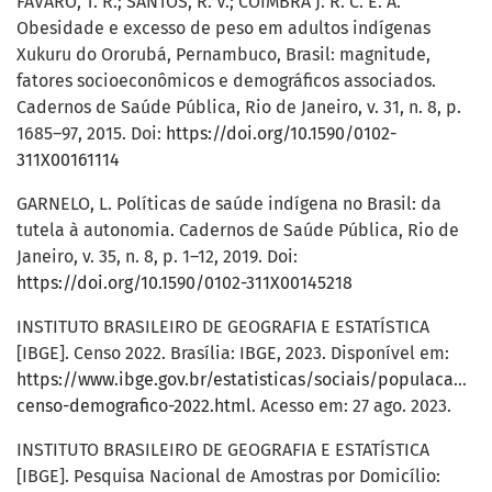
FÁVARO, T. R.; SANTOS, R. V.; COIMBRA J. R. C. E. A.
Obesidade e excesso de peso em adultos indígenas
Xukuru do Ororubá, Pernambuco, Brasil: magnitude,
fatores socioeconômicos e demográficos associados.
Cadernos de Saúde Pública, Rio de Janeiro, v. 31, n. 8, p.
1685–97, 2015. Doi:
https://doi.org/10.1590/0102-
311X00161114
GARNELO, L. Políticas de saúde indígena no Brasil: da
tutela à autonomia. Cadernos de Saúde Pública, Rio de
Janeiro, v. 35, n. 8, p. 1–12, 2019. Doi:
https://doi.org/10.1590/0102-311X00145218
INSTITUTO BRASILEIRO DE GEOGRAFIA E ESTATÍSTICA
[IBGE]. Censo 2022. Brasília: IBGE, 2023. Disponível em:
https://www.ibge.gov.br/estatisticas/sociais/populacao/22
censo-demografico-2022.html
. Acesso em: 27 ago. 2023.
INSTITUTO BRASILEIRO DE GEOGRAFIA E ESTATÍSTICA
[IBGE]. Pesquisa Nacional de Amostras por Domicílio: