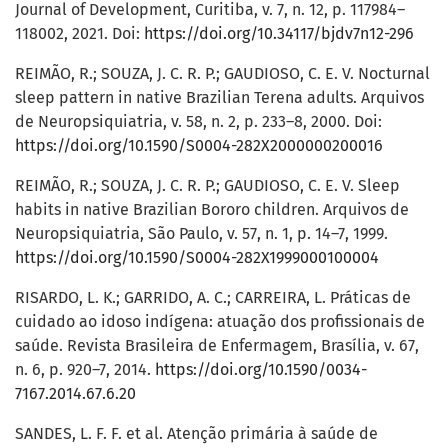
Journal of Development, Curitiba, v. 7, n. 12, p. 117984–
118002, 2021. Doi:
https://doi.org/10.34117/bjdv7n12-296
REIMÃO, R.; SOUZA, J. C. R. P.; GAUDIOSO, C. E. V. Nocturnal
sleep pattern in native Brazilian Terena adults. Arquivos
de Neuropsiquiatria, v. 58, n. 2, p. 233–8, 2000. Doi:
https://doi.org/10.1590/S0004-282X2000000200016
REIMÃO, R.; SOUZA, J. C. R. P.; GAUDIOSO, C. E. V. Sleep
habits in native Brazilian Bororo children. Arquivos de
Neuropsiquiatria, São Paulo, v. 57, n. 1, p. 14–7, 1999.
https://doi.org/10.1590/S0004-282X1999000100004
RISARDO, L. K.; GARRIDO, A. C.; CARREIRA, L. Práticas de
cuidado ao idoso indígena: atuação dos profissionais de
saúde. Revista Brasileira de Enfermagem, Brasília, v. 67,
n. 6, p. 920–7, 2014.
https://doi.org/10.1590/0034-
7167.2014.67.6.20
SANDES, L. F. F. et al. Atenção primária à saúde de