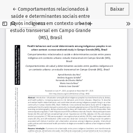
Voltar aos Detalhes do Artigo
←
Comportamentos relacionados à
Baixar
saúde e determinantes sociais entre
povos indígenas em contexto urbano:
estudo transversal em Campo Grande
(MS), Brasil