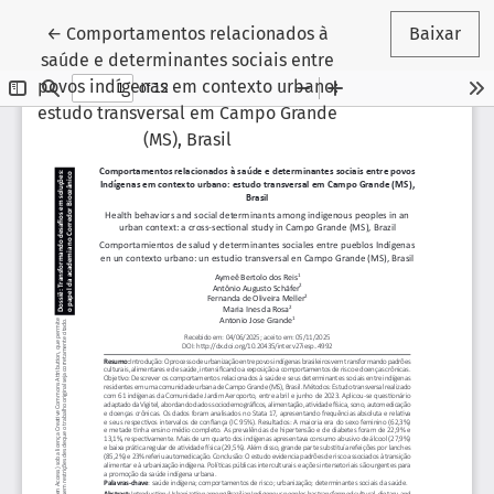
Voltar aos Detalhes do Artigo
←
Comportamentos relacionados à
Baixar
saúde e determinantes sociais entre
povos indígenas em contexto urbano:
estudo transversal em Campo Grande
(MS), Brasil