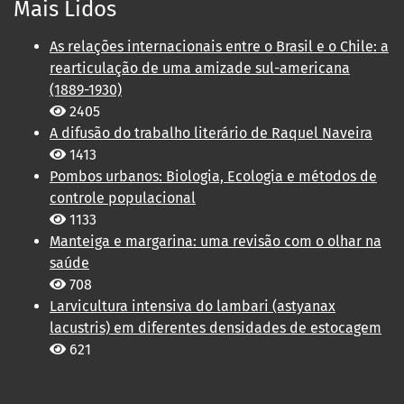
Mais Lidos
As relações internacionais entre o Brasil e o Chile: a
rearticulação de uma amizade sul-americana
(1889-1930)
2405
A difusão do trabalho literário de Raquel Naveira
1413
Pombos urbanos: Biologia, Ecologia e métodos de
controle populacional
1133
Manteiga e margarina: uma revisão com o olhar na
saúde
708
Larvicultura intensiva do lambari (astyanax
lacustris) em diferentes densidades de estocagem
621