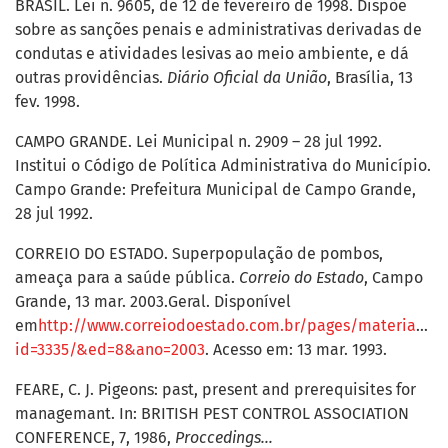
BRASIL. Lei n. 9605, de 12 de fevereiro de 1998. Dispõe
sobre as sanções penais e administrativas derivadas de
condutas e atividades lesivas ao meio ambiente, e dá
outras providências.
Diário Oficial da União
, Brasília, 13
fev. 1998.
CAMPO GRANDE. Lei Municipal n. 2909 – 28 jul 1992.
Institui o Código de Política Administrativa do Município.
Campo Grande: Prefeitura Municipal de Campo Grande,
28 jul 1992.
CORREIO DO ESTADO. Superpopulação de pombos,
ameaça para a saúde pública.
Correio do Estado
, Campo
Grande, 13 mar. 2003.Geral. Disponível
em
http://www.correiodoestado.com.br/pages/materias.as
id=3335/&ed=8&ano=2003
. Acesso em: 13 mar. 1993.
FEARE, C. J. Pigeons: past, present and prerequisites for
managemant. In: BRITISH PEST CONTROL ASSOCIATION
CONFERENCE, 7, 1986,
Proccedings…