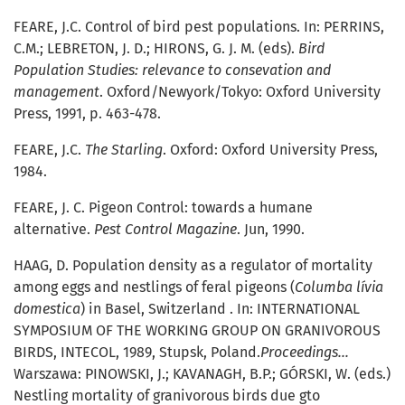
FEARE, J.C. Control of bird pest populations. In: PERRINS,
C.M.; LEBRETON, J. D.; HIRONS, G. J. M. (eds).
Bird
Population Studies: relevance to consevation and
management
. Oxford/Newyork/Tokyo: Oxford University
Press, 1991, p. 463-478.
FEARE, J.C.
The Starling
. Oxford: Oxford University Press,
1984.
FEARE, J. C. Pigeon Control: towards a humane
alternative.
Pest Control Magazine
. Jun, 1990.
HAAG, D. Population density as a regulator of mortality
among eggs and nestlings of feral pigeons (
Columba lívia
domestica
) in Basel, Switzerland . In: INTERNATIONAL
SYMPOSIUM OF THE WORKING GROUP ON GRANIVOROUS
BIRDS, INTECOL, 1989, Stupsk, Poland.
Proceedings…
Warszawa: PINOWSKI, J.; KAVANAGH, B.P.; GÓRSKI, W. (eds.)
Nestling mortality of granivorous birds due gto