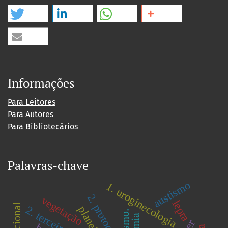
Informações
Para Leitores
Para Autores
Para Bibliotecários
Palavras-chave
austismo
1. uroginecologia
2. protocolo
vegetação
lepra
2. terceira idade