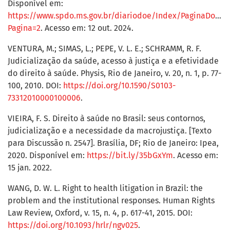
Disponível em:
https://www.spdo.ms.gov.br/diariodoe/Index/PaginaDocu
Pagina=2
. Acesso em: 12 out. 2024.
VENTURA, M.; SIMAS, L.; PEPE, V. L. E.; SCHRAMM, R. F.
Judicialização da saúde, acesso à justiça e a efetividade
do direito à saúde. Physis, Rio de Janeiro, v. 20, n. 1, p. 77-
100, 2010. DOI:
https://doi.org/10.1590/S0103-
73312010000100006
.
VIEIRA, F. S. Direito à saúde no Brasil: seus contornos,
judicialização e a necessidade da macrojustiça. [Texto
para Discussão n. 2547]. Brasília, DF; Rio de Janeiro: Ipea,
2020. Disponível em:
https://bit.ly/35bGxYm
. Acesso em:
15 jan. 2022.
WANG, D. W. L. Right to health litigation in Brazil: the
problem and the institutional responses. Human Rights
Law Review, Oxford, v. 15, n. 4, p. 617-41, 2015. DOI:
https://doi.org/10.1093/hrlr/ngv025
.