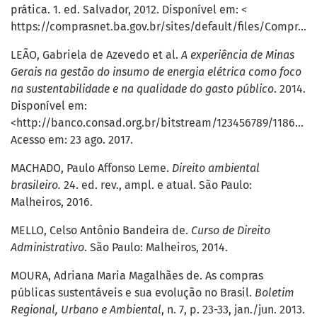
prática. 1. ed. Salvador, 2012. Disponível em: <
https://comprasnet.ba.gov.br/sites/default/files/Compras_P%C3%BAblicas_%20Sustent%C3%A1veis.PDF>.
LEÃO, Gabriela de Azevedo et al.
A experiência de Minas
Gerais na gestão do insumo de energia elétrica como foco
na sustentabilidade e na qualidade do gasto público
. 2014.
Disponível em:
<http://banco.consad.org.br/bitstream/123456789/11
Acesso em: 23 ago. 2017.
MACHADO, Paulo Affonso Leme.
Direito ambiental
brasileiro.
24. ed. rev., ampl. e atual. São Paulo:
Malheiros, 2016.
MELLO, Celso Antônio Bandeira de.
Curso de Direito
Administrativo
. São Paulo: Malheiros, 2014.
MOURA, Adriana Maria Magalhães de. As compras
públicas sustentáveis e sua evolução no Brasil.
Boletim
Regional, Urbano e Ambiental
, n. 7, p. 23-33, jan./jun. 2013.