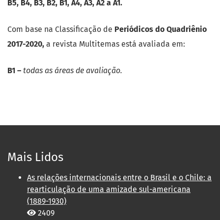
B5, B4, B3, B2, B1, A4, A3, A2 a A1.
Com base na Classificação de
Periódicos do Quadriênio
2017-2020,
a revista Multitemas está avaliada em:
B1 –
todas as áreas de avaliação.
Mais Lidos
As relações internacionais entre o Brasil e o Chile: a
rearticulação de uma amizade sul-americana
(1889-1930)
2409