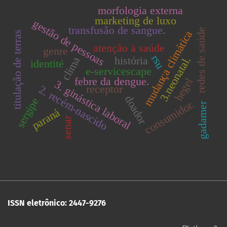
morfologia externa
marketing de luxo
gestão de pessoas
transfusão de sangue.
redes de saúde
mudança climática
titulação de terras
atenção à saúde
genre
rsu
3.neonatal.
clima
história
identité
e-servicescape
febre da dengue.
hegel
3. ginástica laboral
receptor
2. recém-nascido
doador
sergipe
consumidor.
gadamer
paraná
senar
ISSN eletrônico: 2447-9276