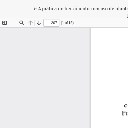
Voltar aos Detalhes do Artigo
←
A prática de benzimento com uso de plant