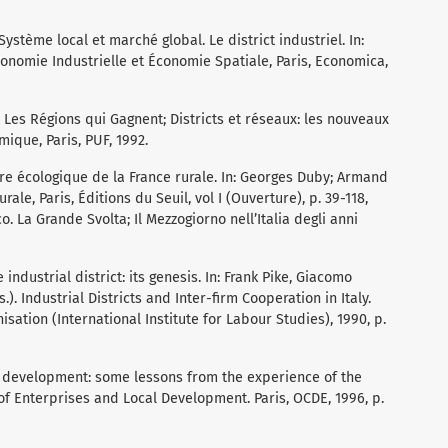
ystème local et marché global. Le district industriel. In:
Économie Industrielle et Économie Spatiale, Paris, Economica,
). Les Régions qui Gagnent; Districts et réseaux: les nouveaux
ique, Paris, PUF, 1992.
e écologique de la France rurale. In: Georges Duby; Armand
urale, Paris, Éditions du Seuil, vol I (Ouverture), p. 39-118,
o. La Grande Svolta; Il Mezzogiorno nell’Italia degli anni
ndustrial district: its genesis. In: Frank Pike, Giacomo
. Industrial Districts and Inter-firm Cooperation in Italy.
sation (International Institute for Labour Studies), 1990, p.
cal development: some lessons from the experience of the
s of Enterprises and Local Development. Paris, OCDE, 1996, p.