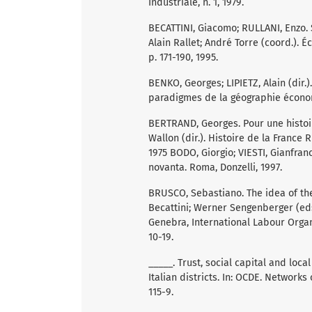
Industriale, n. 1, 1979.
BECATTINI, Giacomo; RULLANI, Enzo. S
Alain Rallet; André Torre (coord.). 
p. 171-190, 1995.
BENKO, Georges; LIPIETZ, Alain (dir.
paradigmes de la géographie économ
BERTRAND, Georges. Pour une histoir
Wallon (dir.). Histoire de la France R
1975 BODO, Giorgio; VIESTI, Gianfranc
novanta. Roma, Donzelli, 1997.
BRUSCO, Sebastiano. The idea of the i
Becattini; Werner Sengenberger (eds.)
Genebra, International Labour Organi
10-19.
_____. Trust, social capital and lo
Italian districts. In: OCDE. Network
115-9.