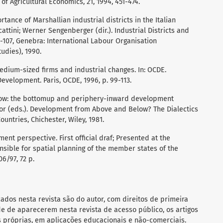
of Agricultural Economics, 21, 1994, 451-474.
tance of Marshallian industrial districts in the Italian
attini; Werner Sengenberger (dir.). Industrial Districts and
75-107, Genebra: International Labour Organisation
tudies), 1990.
edium-sized firms and industrial changes. In: OCDE.
evelopment. Paris, OCDE, 1996, p. 99-113.
low: the bottomup and periphery-inward development
aylor (eds.). Development from Above and Below? The Dialectics
untries, Chichester, Wiley, 1981.
nt perspective. First official draf; Presented at the
nsible for spatial planning of the member states of the
6/97, 72 p.
cados nesta revista são do autor, com direitos de primeira
de de aparecerem nesta revista de acesso público, os artigos
s próprias, em aplicações educacionais e não-comerciais.