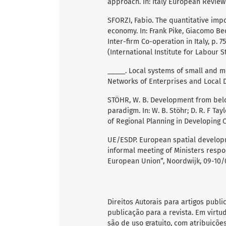
approach. In: Italy European Review 
SFORZI, Fabio. The quantitative impor
economy. In: Frank Pike, Giacomo Bec
Inter-firm Co-operation in Italy, p. 
(International Institute for Labour S
_____. Local systems of small and m
Networks of Enterprises and Local D
STÖHR, W. B. Development from be
paradigm. In: W. B. Stöhr; D. R. F T
of Regional Planning in Developing Co
UE/ESDP. European spatial developme
informal meeting of Ministers respo
European Union”, Noordwijk, 09-10/0
Direitos Autorais para artigos publi
publicação para a revista. Em virtu
são de uso gratuito, com atribuiçõe