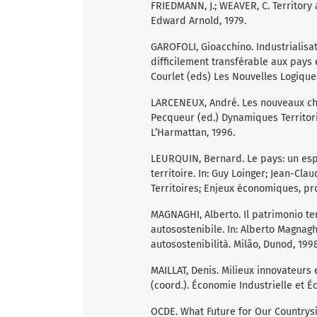
FRIEDMANN, J.; WEAVER, C. Territory 
Edward Arnold, 1979.
GAROFOLI, Gioacchino. Industrialisa
difficilement transférable aux pays
Courlet (eds) Les Nouvelles Logique
LARCENEUX, André. Les nouveaux cha
Pecqueur (ed.) Dynamiques Territori
L’Harmattan, 1996.
LEURQUIN, Bernard. Le pays: un es
territoire. In: Guy Loinger; Jean-C
Territoires; Enjeux économiques, pro
MAGNAGHI, Alberto. Il patrimonio ter
autosostenibile. In: Alberto Magnaghi (
autosostenibilità. Milão, Dunod, 1998
MAILLAT, Denis. Milieux innovateurs e
(coord.). Économie Industrielle et Éc
OCDE. What Future for Our Countrysi