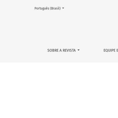
Mudar o idioma. O atual é:
Português (Brasil)
A face territorial do desenvolvimento
SOBRE A REVISTA
EQUIPE 