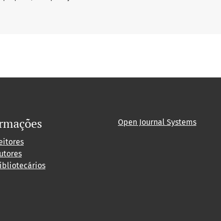
ormações
Open Journal Systems
eitores
utores
ibliotecários