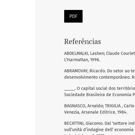
PDF
Referências
ABDELMALKI, Lashen; Claude Courlet
L’Harmattan, 1996.
ABRAMOVAY, Ricardo. Do setor ao te
desenvolvimento contemporâneo. Rel
_____. O capital social dos territór
Sociedade Brasileira de Economia Po
BAGNASCO, Arnaldo; TRIGILIA , Carlo (
Venezia, Arsenale Editrice, 1984.
BECATTINI, Giacomo. Dal ‘settore indu
sull’unità d’indagine dell’ economia 