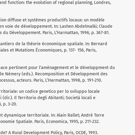
and function: the evolution of regional planning, Londres,
tion diffuse et systèmes productifs locaux: un modèle
 en voie de développement. In: Lashen Abdelmalki; Claude
s du Développement. Paris, L’Harmattan, 1996, p. 367-81.
ntiers de la théorie économique spatiale. In: Bernard
ales et Mutations Économiques, p. 137- 156, Paris,
pace pertinent pour l’aménagement et le développment du
laude Némery (eds.). Recomposition et Développment des
cessus, acteurs. Paris, L’Harmattan, 1998, p. 191-210.
ritoriale: un codice genetico per lo sviluppo locale
dir.). Il Territorio degli Abitanti; Società locali e
, p. 3-20.
t dynamique territoriale. In: Alain Rallet; André Torre
onomie Spatiale. Paris, Economica, 1995, p. 211-232.
de? A Rural Development Policy, Paris, OCDE, 1993.