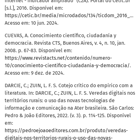
internet - indicador ampliado” (C2A). Portal do Cetic.br
[s.l.], 2016. Disponível em:
https://cetic.br/media/microdados/134/ticdom_2016_nota_tecnica_c2a.pdf
Acesso em: 10 jun. 2024.
CUEVAS, A. Conocimiento científico, ciudadanía y
democracia. Revista CTS, Buenos Aires, v. 4, n. 10, jan.
2008. p. 67-83. Disponível em:
https://www.revistacts.net/contenido/numero-
10/conocimiento-cientifico-ciudadania-y-democracia/
.
Acesso em: 9 dez. de 2024.
DARCIE, C.; ZUIN, L. F. S. Cotejo crítico do empírico com a
literatura. In: DARCIE, C.; ZUIN, L. F. S. Veredas digitais nos
territórios rurais: o uso das novas tecnologias de
informação e comunicação na Ater brasileira. São Carlos:
Pedro & João Editores, 2022. (v. 3). p. 114-125. Disponível
em:
https://pedroejoaoeditores.com.br/produto/veredas-
digitais-nos-territorios-rurais-o-uso-das-novas-