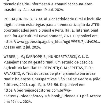
tecnologias-de-informacao-e-comunicacao-na-ater-
brasileira/
. Acesso em: 19 out. 2024.
ROCHA JUNIOR, A. B. et. al. Conectividade rural e inclusão
digital como estratégias para a democratização da ATER:
oportunidades para o Brasil e Peru. Itália: International
Fund for Agricultural Development, 2021. Disponível em:
https://www.gppesalq.agr.br/_files/ugd/9957b7_dd4026a8f0ed42edb1441207b564dab6.pdf
Acesso em: 2 jul. 2024.
WEBER, J. M.; KARNOPP, E.; HUNDERTMARCK, C. L. C.
Planejamento na gestão rural: um estudo de caso da
agricultura familiar. In: DEPONTI; C. M.; FREITAS, T. D.;
FAVARETO, A. Três décadas de planejamento em áreas
rurais: balanços e perspectivas. São Carlos: Pedro & João
Editores, 2021. cap. 13, p. 331–56. Disponível em:
https://pedroejoaoeditores.com.br/wp-
content/uploads/2022/01/Ebook_Cidonea-1-1.pdf
.Acesso
em: 19 nov. 2024.