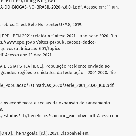
l em:
https://cibiogas.org/wp-
-DO-BIOGÁS-NO-BRASIL-2020-v.8.0-1.pdf
. Acesso em: 11 jun.
róbios. 2. ed. Belo Horizonte: UFMG, 2019.
E]. BEN 2021: relatório síntese 2021 – ano base 2020. Rio
ps://www.epe.gov.br/sites-pt/publicacoes-dados-
quivos/publicacao-601/topico-
df
. Acesso em: 23 dez. 2021.
 E ESTATÍSTICA [IBGE]. População residente enviada ao
, grandes regiões e unidades da federação – 2001-2020. Rio
s_de_Populacao/Estimativas_2020/serie_2001_2020_TCU.pdf
.
fícios econômicos e sociais da expansão do saneamento
m:
es/estudos/itb/beneficios/sumario_executivo.pdf
. Acesso em
. The 17 goals. [s.l.], 2021. Disponível em: