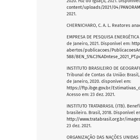
2020. Foz do Iguaçu, 2021. Disponíve
content/uploads/2021/04/PANORAMA
2021.
CHERNICHARO, C. A. L. Reatores anae
EMPRESA DE PESQUISA ENERGÉTICA [EP
de Janeiro, 2021. Disponível em:
htt
abertos/publicacoes/PublicacoesAr
588/BEN_S%C3%ADntese_2021_PT.p
INSTITUTO BRASILEIRO DE GEOGRAFIA
Tribunal de Contas da União: Brasil
de Janeiro, 2020. disponível em:
https://ftp.ibge.gov.br/Estimativa
Acesso em: 23 dez. 2021.
INSTITUTO TRATABRASIL (ITB). Bene
brasileiro. Brasil, 2018. Disponível e
http://www.tratabrasil.org.br/imag
23 dez. 2021.
ORGANIZAÇÃO DAS NAÇÕES UNIDAS [ONU]