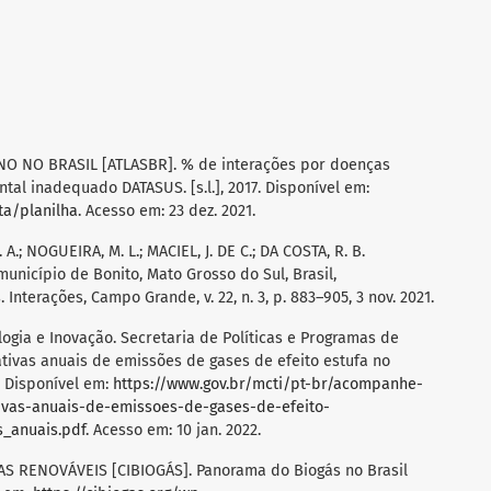
 NO BRASIL [ATLASBR]. % de interações por doenças
al inadequado DATASUS. [s.l.], 2017. Disponível em:
ta/planilha
. Acesso em: 23 dez. 2021.
A.; NOGUEIRA, M. L.; MACIEL, J. DE C.; DA COSTA, R. B.
unicípio de Bonito, Mato Grosso do Sul, Brasil,
nterações, Campo Grande, v. 22, n. 3, p. 883–905, 3 nov. 2021.
logia e Inovação. Secretaria de Políticas e Programas de
tivas anuais de emissões de gases de efeito estufa no
p. Disponível em:
https://www.gov.br/mcti/pt-br/acompanhe-
tivas-anuais-de-emissoes-de-gases-de-efeito-
s_anuais.pdf
. Acesso em: 10 jan. 2022.
 RENOVÁVEIS [CIBIOGÁS]. Panorama do Biogás no Brasil