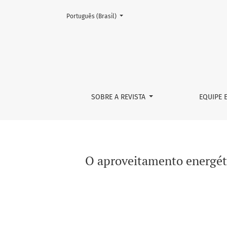
Mudar o idioma. O atual é:
Português (Brasil)
O aproveitamento energético do biogás como
SOBRE A REVISTA
EQUIPE 
O aproveitamento energéti