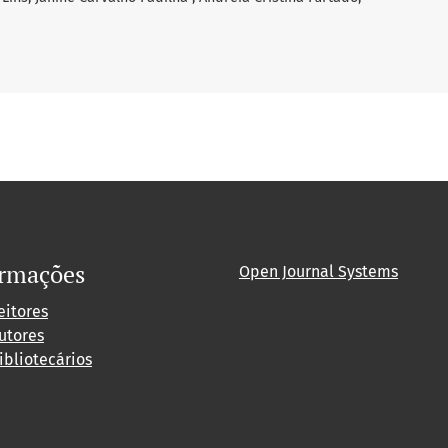
ormações
Open Journal Systems
eitores
utores
ibliotecários