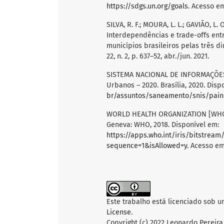
https://sdgs.un.org/goals
. Acesso em
SILVA, R. F.; MOURA, L. L.; GAVIÃO, L. O
Interdependências e trade-offs ent
municípios brasileiros pelas três d
22, n. 2, p. 637–52, abr./jun. 2021.
SISTEMA NACIONAL DE INFORMAÇÕES
Urbanos – 2020. Brasília, 2020. Disp
br/assuntos/saneamento/snis/pain
WORLD HEALTH ORGANIZATION [WHO]. 
Geneva: WHO, 2018. Disponível em:
https://apps.who.int/iris/bitstre
sequence=1&isAllowed=y
. Acesso em
Este trabalho está licenciado sob 
License
.
Copyright (c) 2022 Leonardo Pereira 