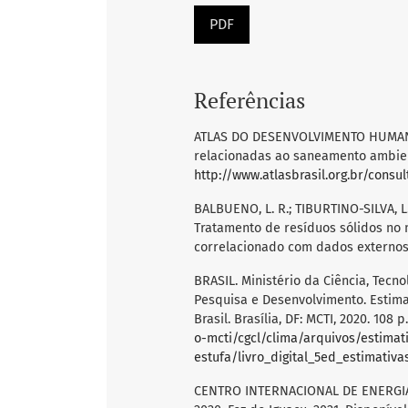
PDF
Referências
ATLAS DO DESENVOLVIMENTO HUMANO
relacionadas ao saneamento ambient
http://www.atlasbrasil.org.br/consul
BALBUENO, L. R.; TIBURTINO-SILVA, L. 
Tratamento de resíduos sólidos no m
correlacionado com dados externos. I
BRASIL. Ministério da Ciência, Tecno
Pesquisa e Desenvolvimento. Estima
Brasil. Brasília, DF: MCTI, 2020. 108 
o-mcti/cgcl/clima/arquivos/estima
estufa/livro_digital_5ed_estimativa
CENTRO INTERNACIONAL DE ENERGIAS