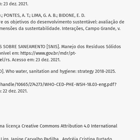
: 23 dez. 2021.
.; PONTES, A. T.; LIMA, G. A. B.; BIDONE, E. D.
re os objetivos do desenvolvimento sustentável: avaliação de
imensões da sustentabilidade. Interações, Campo Grande, v.
 SOBRE SANEAMENTO [SNIS]. Manejo dos Resíduos Sólidos
onível em:
https://www.gov.br/mdr/pt-
el/rs
. Acesso em: 23 dez. 2021.
Who water, sanitation and hygiene: strategy 2018-2025.
am/handle/10665/274273/WHO-CED-PHE-WSH-18.03-eng.pdf?
: 22 dez. 2021.
uma licença
Creative Commons Attribution 4.0 International
Lins, Janine Carvalho Padilha , Andréia Cristina Furtado,