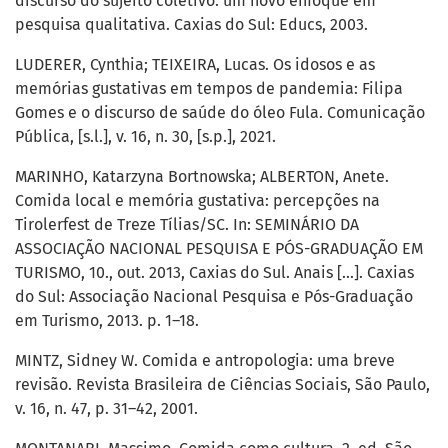
discurso do sujeito coletivo: um novo enfoque em
pesquisa qualitativa. Caxias do Sul: Educs, 2003.
LUDERER, Cynthia; TEIXEIRA, Lucas. Os idosos e as
memórias gustativas em tempos de pandemia: Filipa
Gomes e o discurso de saúde do óleo Fula. Comunicação
Pública, [s.l.], v. 16, n. 30, [s.p.], 2021.
MARINHO, Katarzyna Bortnowska; ALBERTON, Anete.
Comida local e memória gustativa: percepções na
Tirolerfest de Treze Tílias/SC. In: SEMINÁRIO DA
ASSOCIAÇÃO NACIONAL PESQUISA E PÓS-GRADUAÇÃO EM
TURISMO, 10., out. 2013, Caxias do Sul. Anais [...]. Caxias
do Sul: Associação Nacional Pesquisa e Pós-Graduação
em Turismo, 2013. p. 1–18.
MINTZ, Sidney W. Comida e antropologia: uma breve
revisão. Revista Brasileira de Ciências Sociais, São Paulo,
v. 16, n. 47, p. 31–42, 2001.