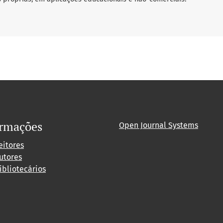
ormações
Open Journal Systems
eitores
utores
ibliotecários