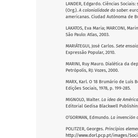
LANDER, Edgardo. Ciências Sociais: 
(Org.).
A colonialidade do saber
: eur
americanas. Ciudad Autónoma de Bue
LAKATOS, Eva Maria; MARCONI, Mari
São Paulo: Atlas, 2003.
MARIÁTEGUI, José Carlos.
Sete ensaio
Expressão Popular, 2010.
MARINI, Ruy Mauro. Dialética da de
Petrópolis, RJ: Vozes, 2000.
MARX, Karl. O 18 Brumário de Luís 
Edições Sociais, 1978, p. 199-285.
MIGNOLO, Walter.
La idea de América
Editorial Gedisa Blackwell Publishin
O’GORMAN, Edmundo.
La invención 
POLITZER, Georges.
Princípios elemen
http://www.dorl.pcp.pt/images/Socia