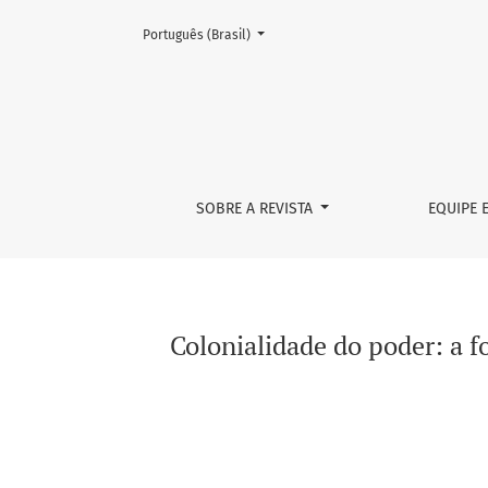
Mudar o idioma. O atual é:
Português (Brasil)
Colonialidade do poder: a formação do euro
SOBRE A REVISTA
EQUIPE 
Colonialidade do poder: a 