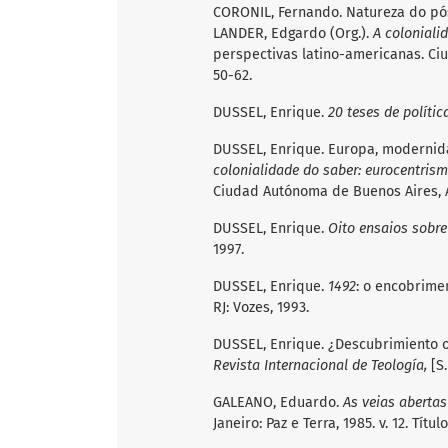
CORONIL, Fernando. Natureza do pó
LANDER, Edgardo (Org.).
A coloniali
perspectivas latino-americanas. Ciu
50-62.
DUSSEL, Enrique.
20 teses de polític
DUSSEL, Enrique. Europa, modernid
colonialidade do saber: eurocentrism
Ciudad Autónoma de Buenos Aires, A
DUSSEL, Enrique.
Oito ensaios sobre 
1997.
DUSSEL, Enrique.
1492
: o encobrime
RJ: Vozes, 1993.
DUSSEL, Enrique. ¿Descubrimiento o 
Revista Internacional de Teología,
[S.
GALEANO, Eduardo.
As veias abertas
Janeiro: Paz e Terra, 1985. v. 12. Tít