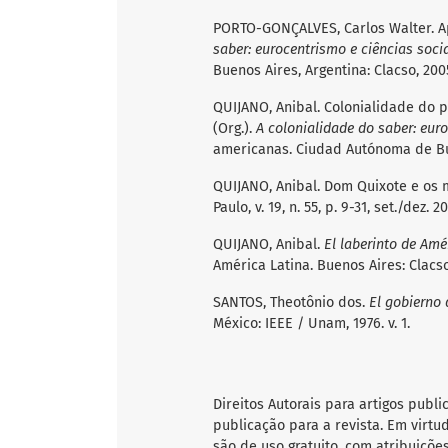
PORTO-GONÇALVES, Carlos Walter. 
saber: eurocentrismo e ciências soci
Buenos Aires, Argentina: Clacso, 2005
QUIJANO, Anibal. Colonialidade do 
(Org.).
A colonialidade do saber: euro
americanas. Ciudad Autónoma de Buen
QUIJANO, Anibal. Dom Quixote e os 
Paulo, v. 19, n. 55, p. 9-31, set./dez. 2
QUIJANO, Anibal.
El laberinto de Amé
América Latina. Buenos Aires: Clacso,
SANTOS, Theotônio dos.
El gobierno 
México: IEEE / Unam, 1976. v. 1.
Direitos Autorais para artigos publi
publicação para a revista. Em virtu
são de uso gratuito, com atribuiçõe