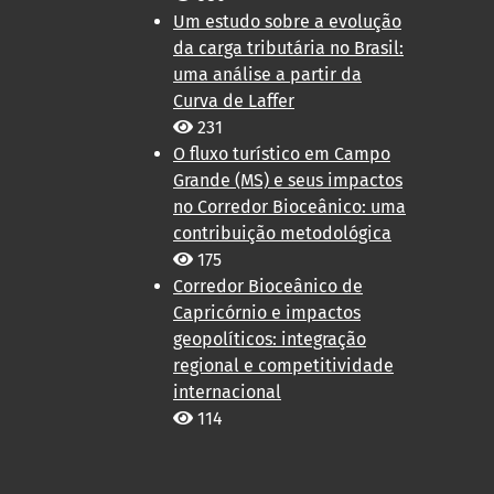
Um estudo sobre a evolução
da carga tributária no Brasil:
uma análise a partir da
Curva de Laffer
231
O fluxo turístico em Campo
Grande (MS) e seus impactos
no Corredor Bioceânico: uma
contribuição metodológica
175
Corredor Bioceânico de
Capricórnio e impactos
geopolíticos: integração
regional e competitividade
internacional
114