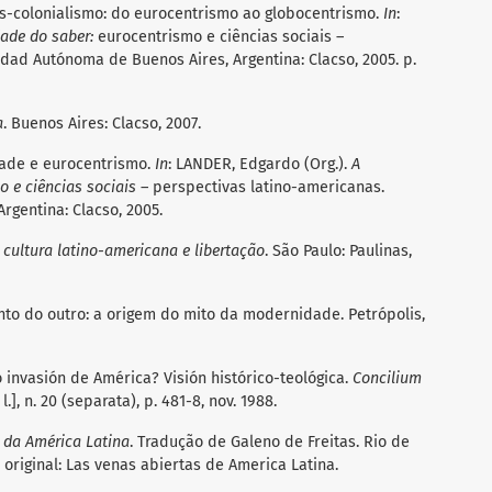
s-colonialismo: do eurocentrismo ao globocentrismo.
In
:
dade do saber:
eurocentrismo e ciências sociais –
dad Autónoma de Buenos Aires, Argentina: Clacso, 2005. p.
a
. Buenos Aires: Clacso, 2007.
ade e eurocentrismo.
In
: LANDER, Edgardo (Org.).
A
o e ciências sociais
– perspectivas latino-americanas.
rgentina: Clacso, 2005.
cultura latino-americana e libertação
. São Paulo: Paulinas,
nto do outro: a origem do mito da modernidade. Petrópolis,
invasión de América? Visión histórico-teológica.
Concilium
 l.], n. 20 (separata), p. 481-8, nov. 1988.
 da América Latina
. Tradução de Galeno de Freitas. Rio de
ulo original: Las venas abiertas de America Latina.