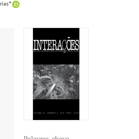
+
rias
Palavras-chave