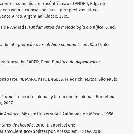
saberes coloniais e eurocêntricos.
In
: LANDER, Edgardo
ocentrismo e ciências sociais – perspectivas latino-
nos Aires, Argentina: Clacso, 2005.
na de Andrade.
Fundamentos de metodologia científica
. 5. ed.
s de interpretação da realidade peruana
. 2. ed. São Paulo:
pendência.
In
: SADER, Emir.
Dialética da dependência
.
Bonaparte.
In:
MARX, Karl; ENGELS, Friedrich.
Textos
. São Paulo:
 Latina:
la herida colonial y la opción decolonial. Barcelona:
g, 2007.
de América
. México: Universidad Autónoma de México, 1958.
tares de Filosofia
. 2018. Disponível em:
lismoCientifico/politzer.pdf
. Acesso em: 25 fev. 2018.