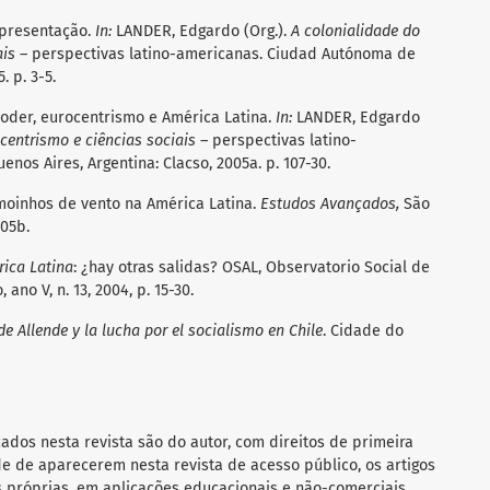
Apresentação.
In:
LANDER, Edgardo (Org.).
A colonialidade do
ais
– perspectivas latino-americanas. Ciudad Autónoma de
. p. 3-5.
poder, eurocentrismo e América Latina.
In:
LANDER, Edgardo
centrismo e ciências sociais
– perspectivas latino-
os Aires, Argentina: Clacso, 2005a. p. 107-30.
moinhos de vento na América Latina.
Estudos Avançados,
São
005b.
rica Latina
: ¿hay otras salidas? OSAL, Observatorio Social de
 ano V, n. 13, 2004, p. 15-30.
de Allende y la lucha por el socialismo en Chile
. Cidade do
cados nesta revista são do autor, com direitos de primeira
de de aparecerem nesta revista de acesso público, os artigos
s próprias, em aplicações educacionais e não-comerciais.