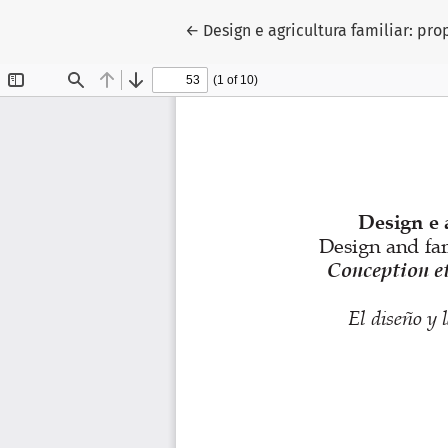
Voltar aos Detalhes do Artigo
←
Design e agricultura familiar: pro